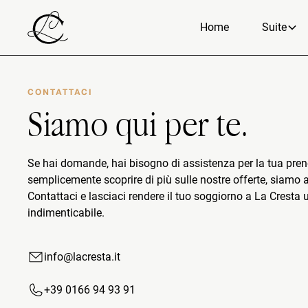
Ice Spa Room
Loft Suit
Home
Suite
Upgrade esclusivo: il tuo rifugio privato ti
Un rifugio 
aspetta.
sofisticato
Double Suite
Penthous
CONTATTACI
Due suite in una, perfetta per famiglie e
Lusso esclu
Siamo qui per te.
amici, con comfort esclusivi.
panoramic
Deluxe Suite
La Cresta
Se hai domande, hai bisogno di assistenza per la tua pren
Tre camere da letto, due balconi, ricordi
Eleva il tu
semplicemente scoprire di più sulle nostre offerte, siamo 
alpini infiniti.
mozzafiato
Contattaci e lasciaci rendere il tuo soggiorno a La Cresta 
indimenticabile.
Master Suite
Junior Su
Vivi il lusso reinventato nel nostro
Vivi un’acc
tranquillo rifugio di montagna.
perfettame
info@lacresta.it
+39 0166 94 93 91