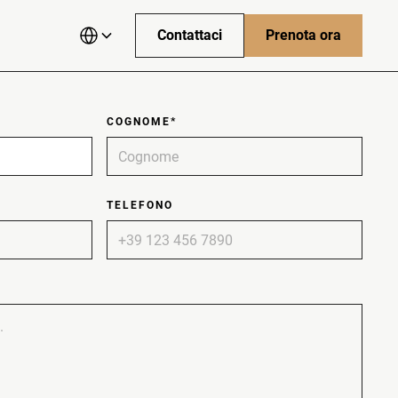
due balconi con viste spettacolari sulle Alpi.
Contattaci
Prenota ora
English
Italian
COGNOME*
Nederlands
TELEFONO